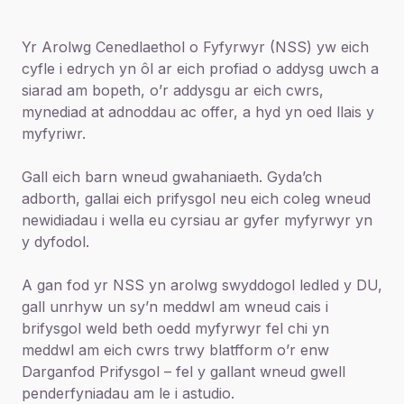
Yr Arolwg Cenedlaethol o Fyfyrwyr (NSS) yw eich
cyfle i edrych yn ôl ar eich profiad o addysg uwch a
siarad am bopeth, o’r addysgu ar eich cwrs,
mynediad at adnoddau ac offer, a hyd yn oed llais y
myfyriwr.
Gall eich barn wneud gwahaniaeth. Gyda’ch
adborth, gallai eich prifysgol neu eich coleg wneud
newidiadau i wella eu cyrsiau ar gyfer myfyrwyr yn
y dyfodol.
A gan fod yr NSS yn arolwg swyddogol ledled y DU,
gall unrhyw un sy’n meddwl am wneud cais i
brifysgol weld beth oedd myfyrwyr fel chi yn
meddwl am eich cwrs trwy blatfform o’r enw
Darganfod Prifysgol – fel y gallant wneud gwell
penderfyniadau am le i astudio.