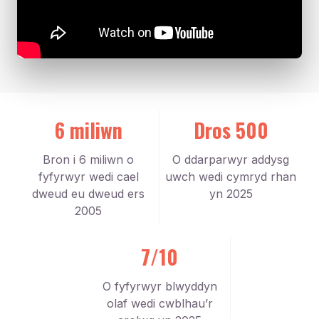
6 miliwn
Dros 500
Bron i 6 miliwn o
O ddarparwyr addysg
fyfyrwyr wedi cael
uwch wedi cymryd rhan
dweud eu dweud ers
yn 2025
2005
7/10
O fyfyrwyr blwyddyn
olaf wedi cwblhau’r