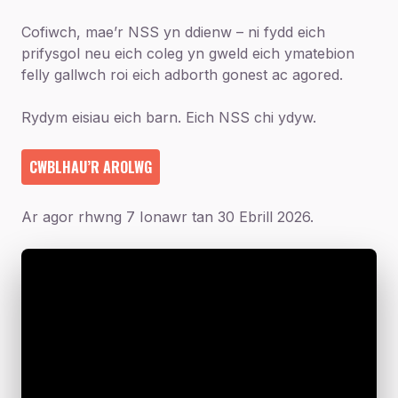
Cofiwch, mae’r NSS yn ddienw – ni fydd eich
prifysgol neu eich coleg yn gweld eich ymatebion
felly gallwch roi eich adborth gonest ac agored.
Rydym eisiau eich barn. Eich NSS chi ydyw.
CWBLHAU’R AROLWG
Ar agor rhwng 7 Ionawr tan 30 Ebrill 2026.