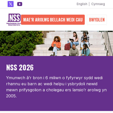
English
Cymraeg
MAE’R AROLWG BELLACH WEDI CAU
BWYDLEN
NSS 2026
Ymunwch â’r bron i 6 miliwn o fyfyrwyr sydd wedi
rhannu eu barn ac wedi helpu i ysbrydoli newid
mewn prifysgolion a cholegau ers lansio’r arolwg yn
2005.